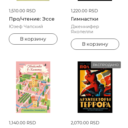
Стандартная цена
1,510.00 RSD
Стандартная цена
1,220.00 RSD
Про/чтение: Эссе
Гимнастки
Юзеф Чапский
Дженнифер
Якопелли
В корзину
В корзину
РАСПРОДАНО
Стандартная цена
1,140.00 RSD
Стандартная цена
2,070.00 RSD