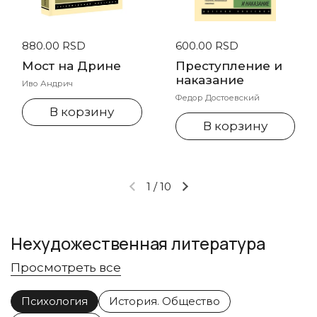
Стандартная цена
880.00 RSD
Стандартная цена
600.00 RSD
Мост на Дрине
Преступление и
наказание
Иво Андрич
Федор Достоевский
В корзину
В корзину
1
/
10
Предыдущий слайд
Следующий слайд
Нехудожественная литература
Просмотреть все
Психология
История. Общество