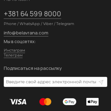
+381 64 599 8000
Phone / WhatsApp / Viber / Telegram
info@belavrana.com
Мы в соцсетях:
Инстаграм
Телеграм
Подписаться на рассылку
Отпра