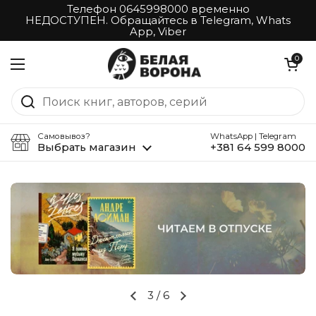
Перейти к материалу
Телефон 0645998000 временно
НЕДОСТУПЕН. Обращайтесь в Telegram, Whats
App, Viber
Открыть корз
0
Открыть меню
Самовывоз?
WhatsApp | Telegram
Выбрать магазин
+381 64 599 8000
4
/
6
Предыдущий слайд
Следующий слайд