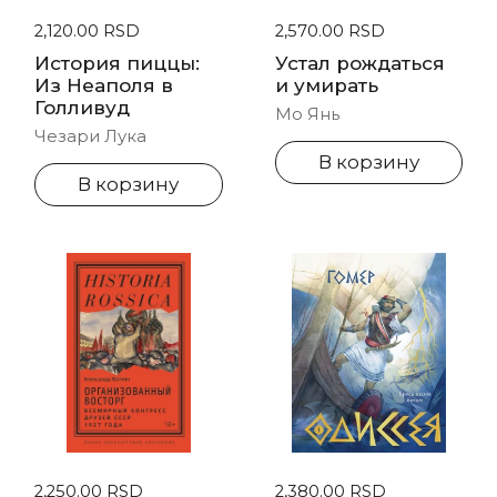
Стандартная цена
2,120.00 RSD
Стандартная цена
2,570.00 RSD
История пиццы:
Устал рождаться
Из Неаполя в
и умирать
Голливуд
Мо Янь
Чезари Лука
В корзину
В корзину
Стандартная цена
2,250.00 RSD
Стандартная цена
2,380.00 RSD