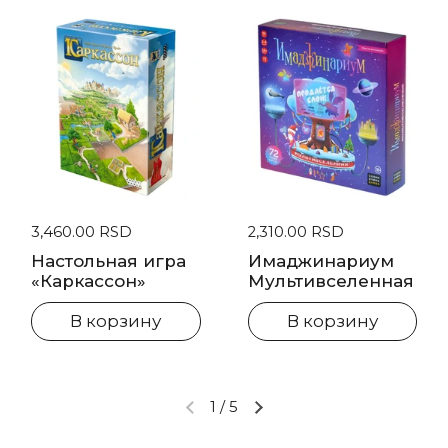
Стандартная цена
3,460.00 RSD
Стандартная цена
2,310.00 RSD
Настольная игра
Имаджинариум
«Каркассон»
Мультивселенная
В корзину
В корзину
1
/
5
Предыдущий слайд
Следующий слайд