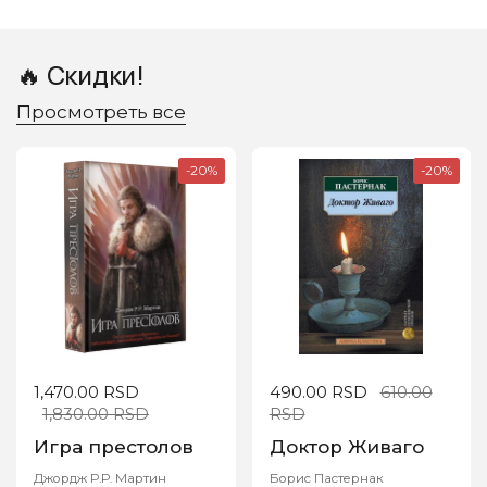
🔥 Скидки!
Просмотреть все
-20%
-20%
Стандартная цена
1,470.00 RSD
Сниженная цена
Стандартная цена
490.00 RSD
Сниженная ц
610.00
1,830.00 RSD
RSD
Игра престолов
Доктор Живаго
Джордж Р.Р. Мартин
Борис Пастернак