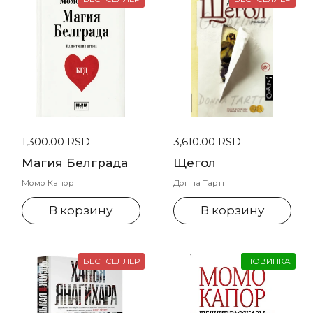
Стандартная цена
1,300.00 RSD
Стандартная цена
3,610.00 RSD
Магия Белграда
Щегол
Момо Капор
Донна Тартт
В корзину
В корзину
БЕСТСЕЛЛЕР
НОВИНКА