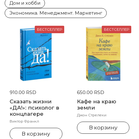
Дом и хобби
Экономика. Менеджмент. Маркетинг
БЕСТСЕЛЛЕР
БЕСТСЕЛЛЕР
Стандартная цена
910.00 RSD
Стандартная цена
650.00 RSD
Сказать жизни
Кафе на краю
«ДА!»: психолог в
земли
концлагере
Джон Стрелеки
Виктор Франкл
В корзину
В корзину