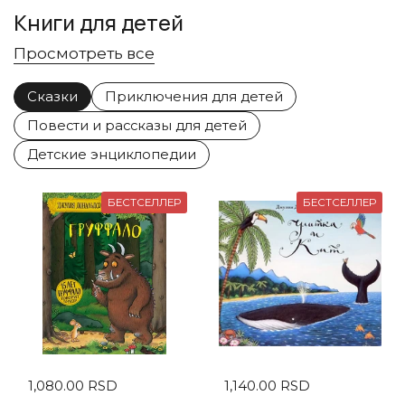
Книги для детей
Просмотреть все
Сказки
Приключения для детей
Повести и рассказы для детей
Детские энциклопедии
БЕСТСЕЛЛЕР
БЕСТСЕЛЛЕР
Стандартная цена
1,080.00 RSD
Стандартная цена
1,140.00 RSD