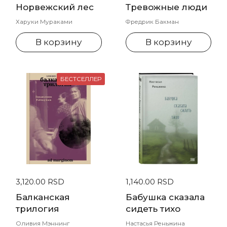
Норвежский лес
Тревожные люди
Харуки Мураками
Фредрик Бакман
В корзину
В корзину
БЕСТСЕЛЛЕР
Стандартная цена
3,120.00 RSD
Стандартная цена
1,140.00 RSD
Балканская
Бабушка сказала
трилогия
сидеть тихо
Оливия Мэннинг
Настасья Реньжина