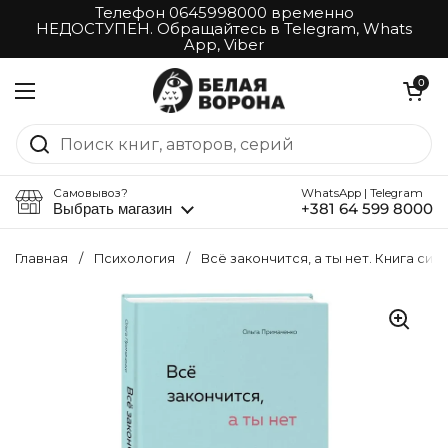
Перейти к материалу
Телефон 0645998000 временно
НЕДОСТУПЕН. Обращайтесь в Telegram, Whats
App, Viber
Открыть корз
0
Открыть меню
Самовывоз?
WhatsApp | Telegram
Выбрать магазин
+381 64 599 8000
Главная
/
Психология
/
Всё закончится, а ты нет. Книга си