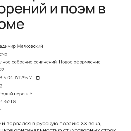
орений и поэм в
томе
адимир Маяковский
смо
лное собрание сочинений. Новое оформление
22
8-5-04-171795-7
12
ёрдый переплёт
14.3x21.8
+
 ворвался в русскую поэзию XX века,
иков оригинальностью стихотворных строк,