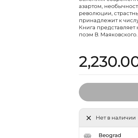
азартом, необычност
революции, страстны
принадлежит к числу
Книга представляет
поэм В. Маяковского.
Стандар
2,230.0
Нет в наличии
Beograd