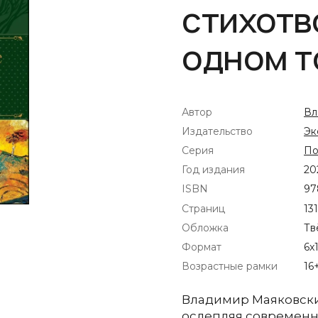
стихотв
одном 
Автор
Вл
Издательство
Эк
Серия
По
Год издания
20
ISBN
97
Страниц
13
Обложка
Тв
Формат
6x
Возрастные рамки
16
Владимир Маяковский
ослепляя современн