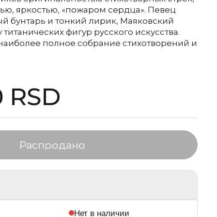
ью, яркостью, «пожаром сердца». Певец
й бунтарь и тонкий лирик, Маяковский
 титанических фигур русского искусства.
 наиболее полное собрание стихотворений и
тная цена
0 RSD
Распродано
Нет в наличии