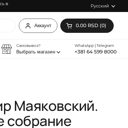
сь в
Язык
Русский
Аккаунт
0.00 RSD
0
Открыть корзину
Корзина Итого:
товаров в вашей корзи
Самовывоз?
WhatsApp | Telegram
Выбрать магазин
+381 64 599 8000
на
р Маяковский.
е собрание