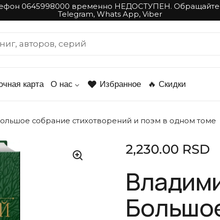
ефон 0645998000 временно НЕДОСТУПЕН. Обращайте
Telegram, Whats App, Viber
очная карта
О нас
Избранное
🔥 Скидки
ольшое собрание стихотворений и поэм в одном томе
Стандартная це
2,230.00 RSD
Владими
Большо