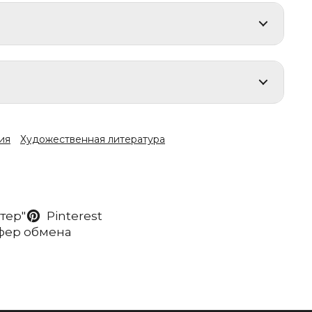
ия
Художественная литература
ттер"
Pinterest
уфер обмена