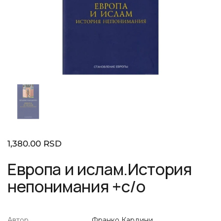
Показать слайд 1
Стандартная цена
1,380.00 RSD
Европа и ислам.История
непонимания +с/о
Автор
Франко Кардини