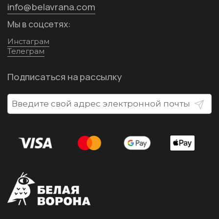
info@belavrana.com
Мы в соцсетях:
Инстаграм
Телеграм
Подписаться на рассылку
Отпра