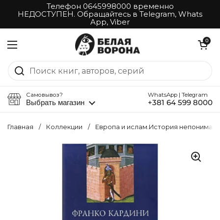
Перейти к материалу
Телефон 0645998000 временно
НЕДОСТУПЕН. Обращайтесь в Telegram, Whats
App, Viber
Открыть корз
0
Открыть меню
Самовывоз?
WhatsApp | Telegram
Выбрать магазин
+381 64 599 8000
Главная
/
Коллекции
/
Европа и ислам.История непонимани