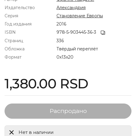
Издательство
Александрия
Серия
Становление Европы
Год издания
2016
ISBN
978-5-903445-36-3
Страниц
336
Обложка
Твёрдый переплёт
Формат
0x13x20
Стандартная цена
1,380.00 RSD
Распродано
Нет в наличии